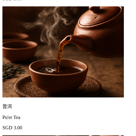
普洱
Pu'er Tea
SGD 3.00