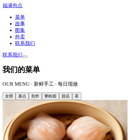
福满包点
菜单
故事
图集
外卖
联系我们
联系我们
我们的菜单
OUR MENU · 新鲜手工 · 每日现做
全部
蒸点
煎炸
粥粉面
甜品
茶