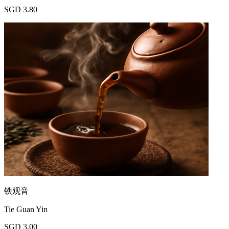
SGD 3.80
铁观音
Tie Guan Yin
SGD 3.00