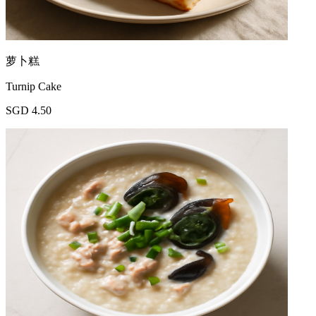
萝卜糕
Turnip Cake
SGD 4.50