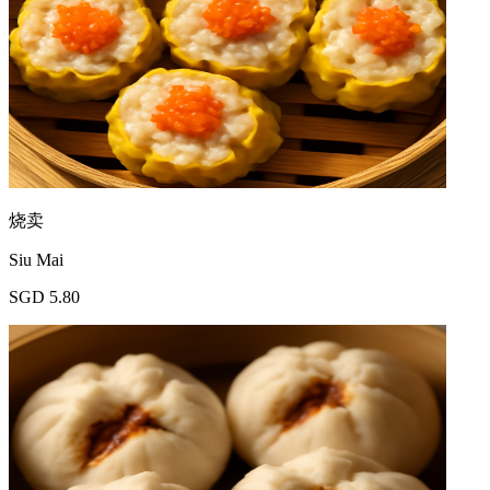
烧卖
Siu Mai
SGD 5.80