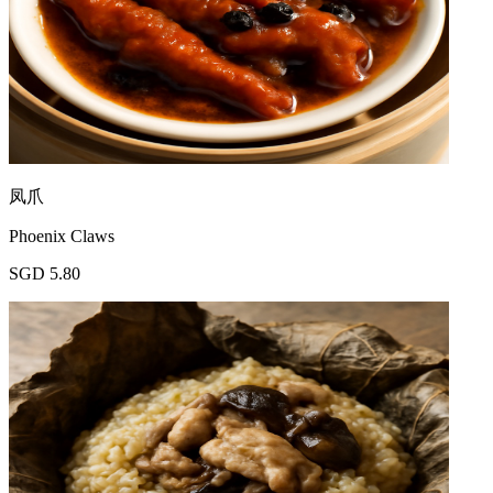
凤爪
Phoenix Claws
SGD 5.80