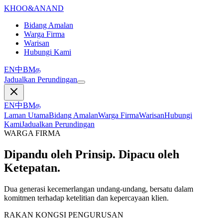
KHOO
&
ANAND
Bidang Amalan
Warga Firma
Warisan
Hubungi Kami
EN
中
BM
த
Jadualkan Perundingan
EN
中
BM
த
Laman Utama
Bidang Amalan
Warga Firma
Warisan
Hubungi
Kami
Jadualkan Perundingan
WARGA FIRMA
Dipandu oleh Prinsip. Dipacu oleh
Ketepatan.
Dua generasi kecemerlangan undang-undang, bersatu dalam
komitmen terhadap ketelitian dan kepercayaan klien.
RAKAN KONGSI PENGURUSAN