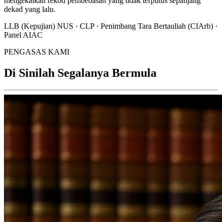
mengekalkan rekod pembebasan yang tidak terputus sepanjang
dekad yang lalu.
LLB (Kepujian) NUS · CLP · Penimbang Tara Bertauliah (CIArb) ·
Panel AIAC
PENGASAS KAMI
Di Sinilah Segalanya Bermula