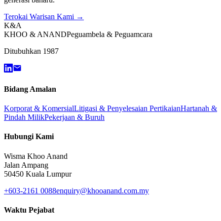
Terokai Warisan Kami →
K&A
KHOO & ANAND
Peguambela & Peguamcara
Ditubuhkan 1987
Bidang Amalan
Korporat & Komersial
Litigasi & Penyelesaian Pertikaian
Hartanah &
Pindah Milik
Pekerjaan & Buruh
Hubungi Kami
Wisma Khoo Anand
Jalan Ampang
50450 Kuala Lumpur
+603-2161 0088
enquiry@khooanand.com.my
Waktu Pejabat